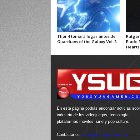
Thor 4 tomará lugar antes de
Rutger
Guardians of the Galaxy Vol. 3
Blade 
Hearts 
En esta página podrás encontrar noticias sobr
industria de los videojuegos, tecnología,
plataformas móviles, cine y pop culture.
Contáctanos:
info@yosoyungamer.com