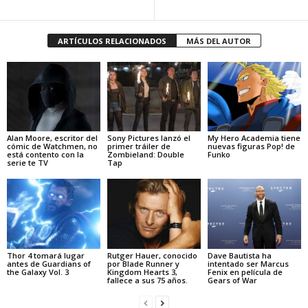
ARTÍCULOS RELACIONADOS
MÁS DEL AUTOR
Alan Moore, escritor del
Sony Pictures lanzó el
My Hero Academia tiene
cómic de Watchmen, no
primer tráiler de
nuevas figuras Pop! de
está contento con la
Zombieland: Double
Funko
serie te TV
Tap
Thor 4 tomará lugar
Rutger Hauer, conocido
Dave Bautista ha
antes de Guardians of
por Blade Runner y
intentado ser Marcus
the Galaxy Vol. 3
Kingdom Hearts 3,
Fenix en película de
fallece a sus 75 años.
Gears of War