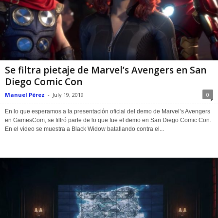
Se filtra pietaje de Marvel’s Avengers en San
Diego Comic Con
Manuel Pérez
-
July 19, 2019
0
En lo que esperamos a la presentación oficial del demo de Marvel’s Avengers
en GamesCom, se filtró parte de lo que fue el demo en San Diego Comic Con.
En el video se muestra a Black Widow batallando contra el...