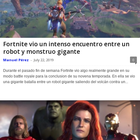
Fortnite vio un intenso encuentro entre un
robot y monstruo gigante
Manuel Pérez
-
July 22, 2019
0
Durante el pasado fin de semana Fortnite vio algo realmente grande en su
modo battle royale para la conclusion de su novena temporada. En ella se vio
una gigante batalla entre un robot gigante saliendo del volcán contra un...