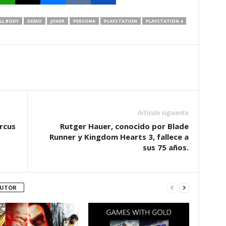
LL BODY
DEMO
JOKER
PERSONA
PLAYSTATION
PLAYSTATION 4
Artículo siguiente
rcus
Rutger Hauer, conocido por Blade
Runner y Kingdom Hearts 3, fallece a
sus 75 años.
AUTOR