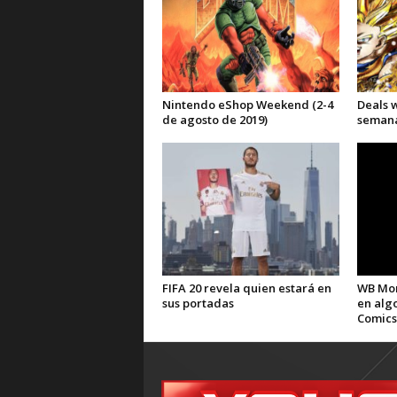
Nintendo eShop Weekend (2-4
Deals 
de agosto de 2019)
semana 
FIFA 20 revela quien estará en
WB Mon
sus portadas
en alg
Comics