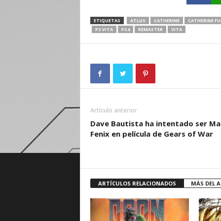
ETIQUETAS
ATLUS
CATHERINE
CATHERINE FU
PS VITA
PS4
REMASTER
VITA
Artículo anterior
Dave Bautista ha intentado ser Ma
Fenix en película de Gears of War
ARTÍCULOS RELACIONADOS
MÁS DEL 