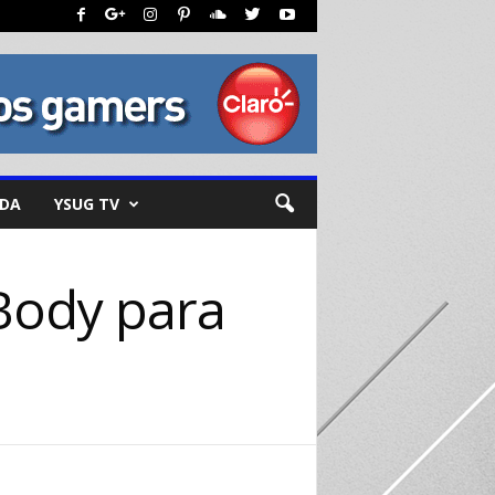
NDA
YSUG TV
Body para