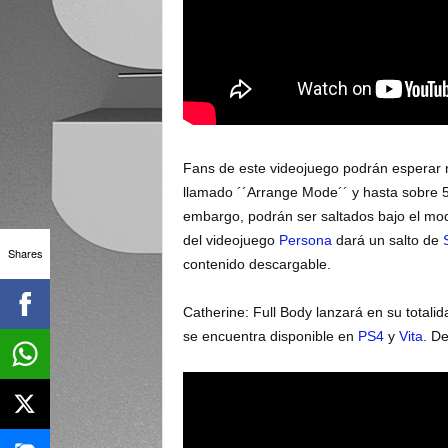
Fans de este videojuego podrán esperar
llamado ´´Arrange Mode´´ y hasta sobre 50
embargo, podrán ser saltados bajo el mod
del videojuego
Persona
dará un salto de
Shares
contenido descargable.
Catherine: Full Body lanzará en su totali
se encuentra disponible en
PS4
y
Vita
. D