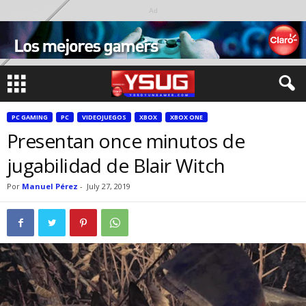
Ad
PC GAMING
PC
VIDEOJUEGOS
XBOX
XBOX ONE
Presentan once minutos de
jugabilidad de Blair Witch
Por
Manuel Pérez
-
July 27, 2019