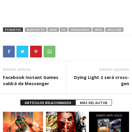
ETIQUETAS
BLAIR WITCH
MAIN
PC
VIDEOJUEGOS
XBOX
XBOX ONE
Artículo anterior
Artículo siguiente
Facebook Instant Games
Dying Light 2 será cross-
saldrá de Messenger
gen
ARTÍCULOS RELACIONADOS
MÁS DEL AUTOR