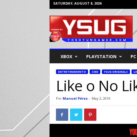
SATURDAY, AUGUST 8, 2026
Y
o
s
o
y
u
n
XBOX
PLAYSTATION
PC
G
a
m
ENTRETENIMIENTO
CINE
YSUG ORIGINALS
LI
Like o No Li
e
r
Por
Manuel Pérez
-
May 2, 2019