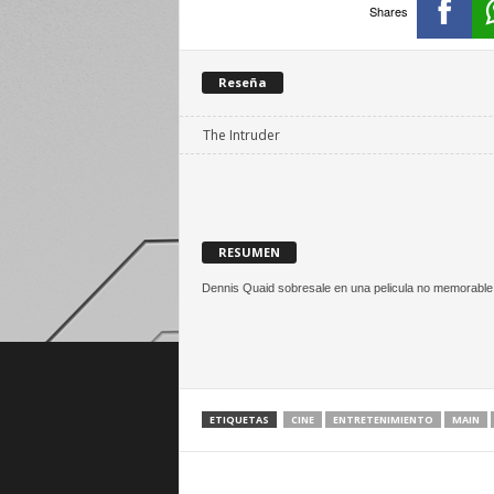
Shares
Reseña
The Intruder
RESUMEN
Dennis Quaid sobresale en una pelicula no memorable,
ETIQUETAS
CINE
ENTRETENIMIENTO
MAIN