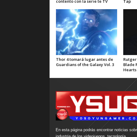
contento con la serie te TV
Tap
Thor 4 tomará lugar antes de
Rutger
Guardians of the Galaxy Vol. 3
Blade 
Hearts 
En esta página podrás encontrar noticias sobr
industria de los videojuegos, tecnología,