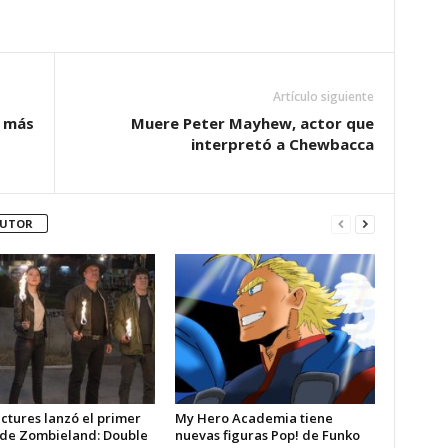
Artículo siguiente
y más
Muere Peter Mayhew, actor que
interpretó a Chewbacca
AUTOR
ctures lanzó el primer
My Hero Academia tiene
r de Zombieland: Double
nuevas figuras Pop! de Funko