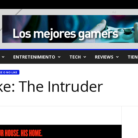
Ad
ENTRETENIMIENTO
TECH
REVIEWS
TIE
KE O NO LIKE
ke: The Intruder