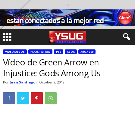
Ad
VIDEOJUEGOS
PLAYSTATION
PS3
XBOX
XBOX 360
Vídeo de Green Arrow en
Injustice: Gods Among Us
Por
Juan Santiago
-
October 9, 2012