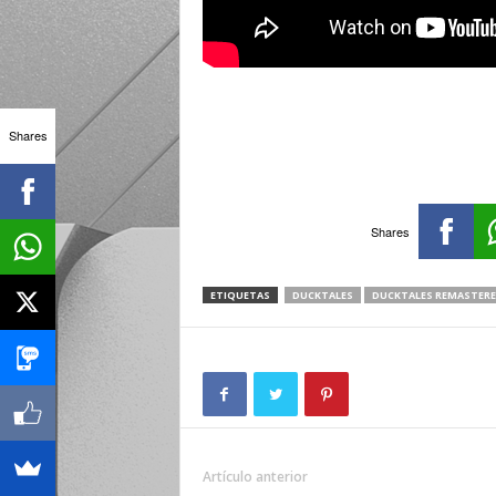
Shares
Shares
ETIQUETAS
DUCKTALES
DUCKTALES REMASTER
Artículo anterior