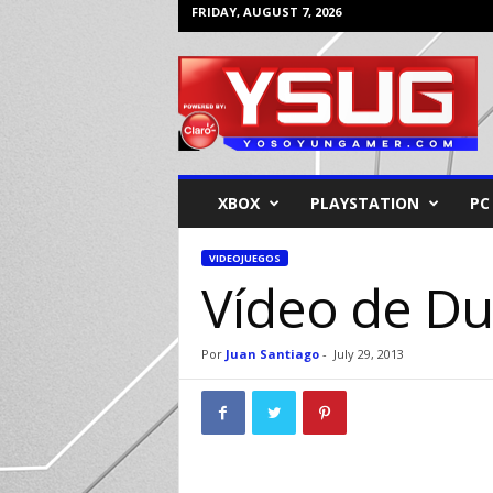
FRIDAY, AUGUST 7, 2026
Y
o
s
o
y
u
n
XBOX
PLAYSTATION
PC
G
a
m
VIDEOJUEGOS
Vídeo de Du
e
r
Por
Juan Santiago
-
July 29, 2013