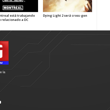
treal está trabajando
Dying Light 2 será cross-gen
o relacionado a DC
e la