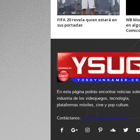
FIFA 20 revela quien estará en
WB Mon
sus portadas
en alg
Comics
En esta página podrás encontrar noticias sobr
industria de los videojuegos, tecnología,
plataformas móviles, cine y pop culture.
Contáctanos:
info@yosoyungamer.com