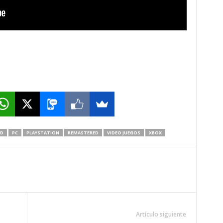
ED
PC
PLAYSTATION
REMASTERED
VIDEO JUEGOS
XBOX
Artículo siguiente