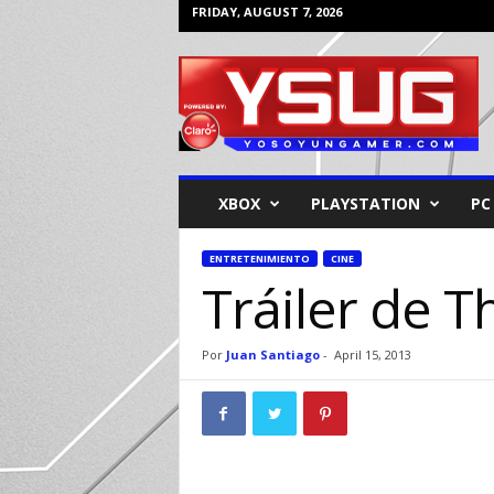
FRIDAY, AUGUST 7, 2026
Y
o
s
o
y
u
n
XBOX
PLAYSTATION
PC
G
a
m
ENTRETENIMIENTO
CINE
Tráiler de 
e
r
Por
Juan Santiago
-
April 15, 2013