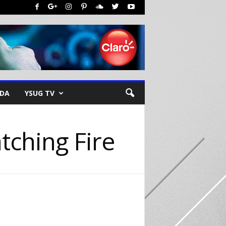
NDA
YSUG TV
tching Fire