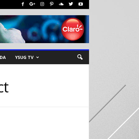
NDA
YSUG TV
ct