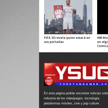
FIFA 20 revela quien estará en
WB Mon
sus portadas
en alg
Comics
En esta página podrás encontrar noticias sobr
industria de los videojuegos, tecnología,
plataformas móviles, cine y pop culture.