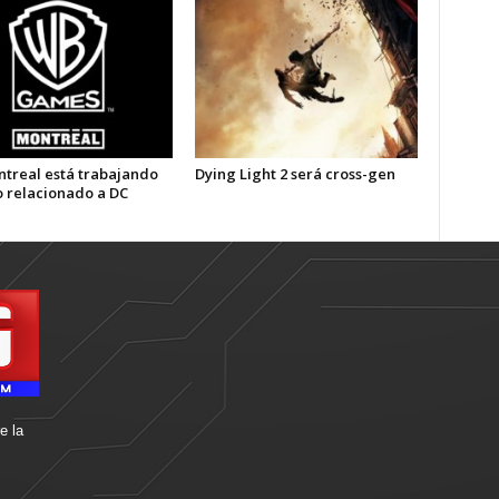
treal está trabajando
Dying Light 2 será cross-gen
o relacionado a DC
e la