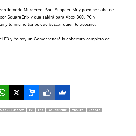
juego llamado Murdered: Soul Suspect. Muy poco se sabe de
 por SquareEnix y que saldrá para Xbox 360, PC y
nan y tú mismo tienes que buscar quien te asesino.
el E3 y Yo soy un Gamer tendrá la cobertura completa de
D SOUL SUSPECT
PC
PS3
SQUARE ENIX
TRAILER
UPDATE