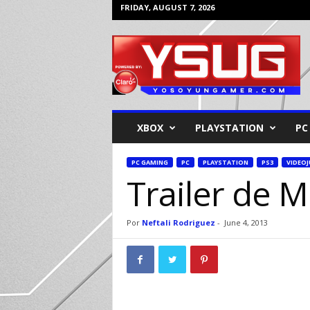
FRIDAY, AUGUST 7, 2026
Y
o
s
o
y
u
n
XBOX
PLAYSTATION
PC
G
a
m
PC GAMING
PC
PLAYSTATION
PS3
VIDEO
Trailer de 
e
r
Por
Neftali Rodriguez
-
June 4, 2013