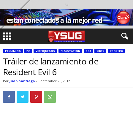
Ad
PC GAMING
PC
VIDEOJUEGOS
PLAYSTATION
PS3
XBOX
XBOX 360
Tráiler de lanzamiento de
Resident Evil 6
Por
Juan Santiago
-
September 26, 2012