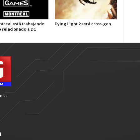
treal está trabajando
Dying Light 2 será cross-gen
o relacionado a DC
e la