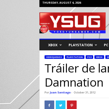
THURSDAY, AUGUST 6, 2026
Y
o
s
o
y
u
n
XBOX
PLAYSTATION
PC
G
a
m
VIDEOJUEGOS
PLAYSTATION
PS3
XBOX
X
Tráiler de l
e
r
Damnation
Por
Juan Santiago
-
October 31, 2012