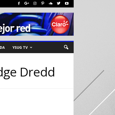
NDA
YSUG TV
udge Dredd