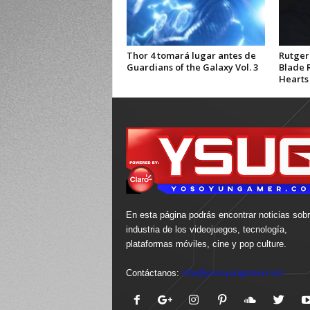
Thor 4 tomará lugar antes de
Rutger
Guardians of the Galaxy Vol. 3
Blade 
Hearts 
En esta página podrás encontrar noticias sobr
industria de los videojuegos, tecnología,
plataformas móviles, cine y pop culture.
Contáctanos:
info@yosoyungamer.com