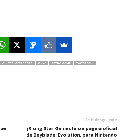
MULTYPLAYER RETRO
OUYA
RETRO GAME
TAWER FALL
Artículo siguiente
que
¡Rising Star Games lanza página oficial
de Beyblade: Evolution, para Nintendo