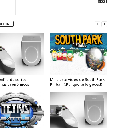
3DS!
AUTOR
nfrenta serios
Mira este video de South Park
mas económicos
Pinball (¡Pa’ que te lo goces!).