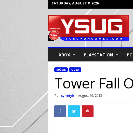
SATURDAY, AUGUST 8, 2026
Y
o
s
o
y
u
n
XBOX
PLAYSTATION
PC
G
a
m
MÓVIL
OUYA
Tower Fall 
e
r
Por
xynetyk
-
August 19, 2013