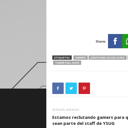
Shares
ETIQUETAS
HAMBO
JONATHAN COLON CIURO
TAWER FALL OUYA
Artículo anterior
Estamos reclutando gamers para 
sean parte del staff de YSUG