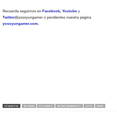
Recuerda seguirnos en
Facebook
,
Youtube
y
Twitter
@yosoyungamer o pendientes nuestra página
yosoyungamer.com
.
ETIQUETAS
BATMAN
DC COMICS
ENTRETENIMIENTO
LISTA
MAIN