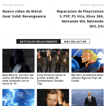
Artículo anterior
Artículo siguiente
Nuevo vídeo de Metal
Reparacion de Playstation
Gear Solid: Revengeance
3, PSP, PS Vita, Xbox 360,
Nintendo Wii, Nintendo
3DS, DSi
ARTÍCULOS RELACIONADOS
MÁS DEL AUTOR
Alan Moore, escritor del
Sony Pictures lanzó el
My Hero Academia tiene
cómic de Watchmen, no
primer tráiler de
nuevas figuras Pop! de
está contento con la
Zombieland: Double
Funko
serie te TV
Tap