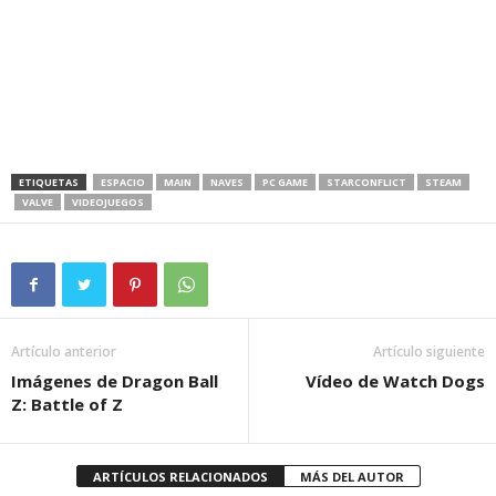
ETIQUETAS
ESPACIO
MAIN
NAVES
PC GAME
STARCONFLICT
STEAM
VALVE
VIDEOJUEGOS
Artículo anterior
Artículo siguiente
Imágenes de Dragon Ball
Vídeo de Watch Dogs
Z: Battle of Z
ARTÍCULOS RELACIONADOS
MÁS DEL AUTOR