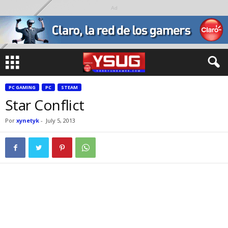
Ad
PC GAMING
PC
STEAM
Star Conflict
Por
xynetyk
-
July 5, 2013