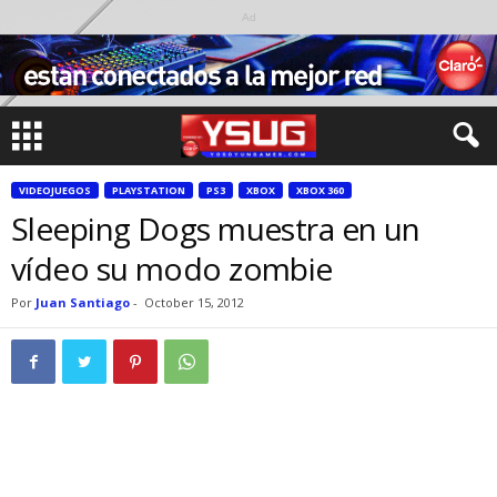
Ad
VIDEOJUEGOS
PLAYSTATION
PS3
XBOX
XBOX 360
Sleeping Dogs muestra en un
vídeo su modo zombie
Por
Juan Santiago
-
October 15, 2012