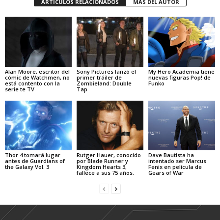
ARTÍCULOS RELACIONADOS
MÁS DEL AUTOR
Alan Moore, escritor del
Sony Pictures lanzó el
My Hero Academia tiene
cómic de Watchmen, no
primer tráiler de
nuevas figuras Pop! de
está contento con la
Zombieland: Double
Funko
serie te TV
Tap
Thor 4 tomará lugar
Rutger Hauer, conocido
Dave Bautista ha
antes de Guardians of
por Blade Runner y
intentado ser Marcus
the Galaxy Vol. 3
Kingdom Hearts 3,
Fenix en película de
fallece a sus 75 años.
Gears of War