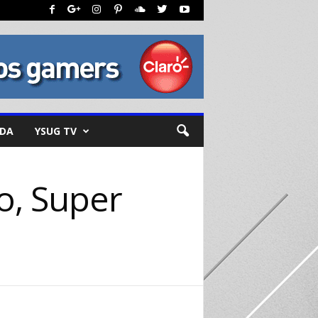
NDA
YSUG TV
o, Super