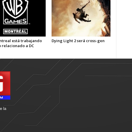
treal está trabajando
Dying Light 2 será cross-gen
o relacionado a DC
e la