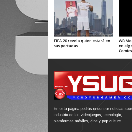
FIFA 20 revela quien estará en
WB Mon
sus portadas
en alg
Comics
En esta página podrás encontrar noticias sobr
industria de los videojuegos, tecnología,
plataformas móviles, cine y pop culture.