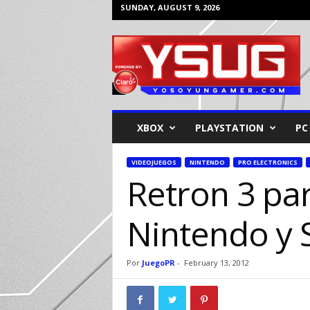
SUNDAY, AUGUST 9, 2026
Y
o
s
o
y
u
n
XBOX
PLAYSTATION
PC
G
a
m
VIDEOJUEGOS
NINTENDO
PRO ELECTRONICS
Retron 3 pa
e
r
Nintendo y 
Por
JuegoPR
-
February 13, 2012