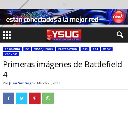
Ad
PC GAMING
PC
VIDEOJUEGOS
PLAYSTATION
PS3
PS4
XBOX
XBOX 360
Primeras imágenes de Battlefield
4
Por
Juan Santiago
-
March 26, 2013