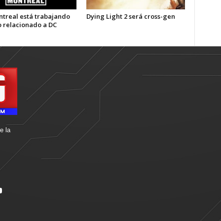
treal está trabajando
Dying Light 2 será cross-gen
o relacionado a DC
e la