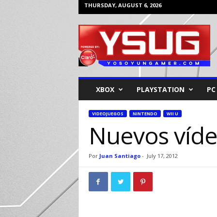
THURSDAY, AUGUST 6, 2026
Y
o
s
o
y
u
n
XBOX
PLAYSTATION
PC
G
a
m
VIDEOJUEGOS
NINTENDO
WII U
Nuevos víd
e
r
Por
Juan Santiago
-
July 17, 2012