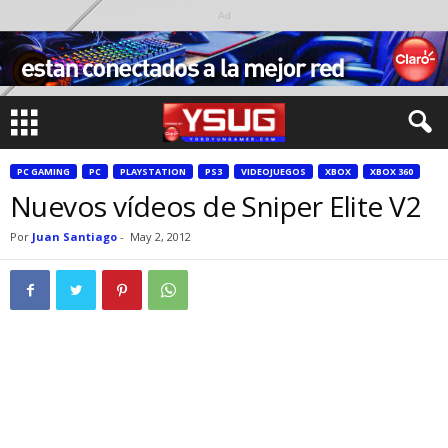
Ad
PC GAMING
PC
PLAYSTATION
PS3
VIDEOJUEGOS
XBOX
XBOX 360
Nuevos vídeos de Sniper Elite V2
Por
Juan Santiago
-
May 2, 2012