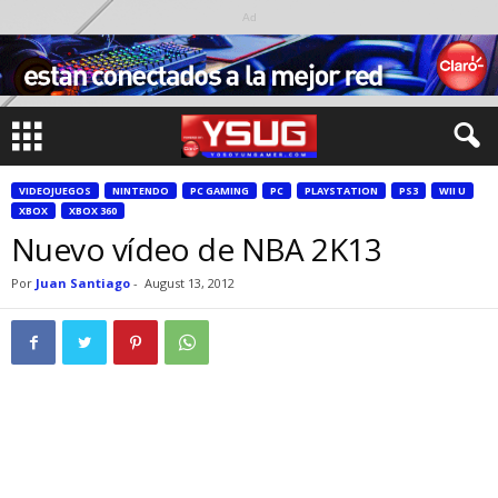
Ad
VIDEOJUEGOS
NINTENDO
PC GAMING
PC
PLAYSTATION
PS3
WII U
XBOX
XBOX 360
Nuevo vídeo de NBA 2K13
Por
Juan Santiago
-
August 13, 2012