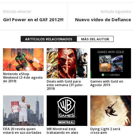
Artículo anterior
Artículo siguiente
Girl Power en el GXF 2012!!!
Nuevo vídeo de Defiance
ARTÍCULOS RELACIONADOS
MÁS DEL AUTOR
Nintendo eShop
Weekend (2-4 de agosto
de 2019)
Deals with Gold para
Games with Gold en
esta semana (31-julio-
Agosto 2019
2019)
FIFA 20 revela quien
WB Montreal está
Dying Light 2 será
estará en sus portadas
trabajando en algo
cross-gen