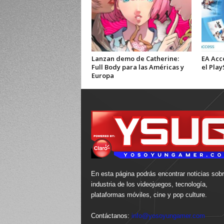
Lanzan demo de Catherine:
EA Acce
Full Body para las Américas y
el Play
Europa
En esta página podrás encontrar noticias sobr
industria de los videojuegos, tecnología,
plataformas móviles, cine y pop culture.
Contáctanos:
info@yosoyungamer.com