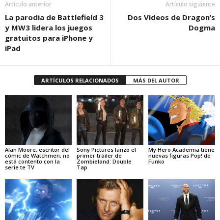
Artículo anterior
Artículo siguiente
La parodia de Battlefield 3
Dos Vídeos de Dragon’s
y MW3 lidera los juegos
Dogma
gratuitos para iPhone y
iPad
ARTÍCULOS RELACIONADOS
MÁS DEL AUTOR
Alan Moore, escritor del
Sony Pictures lanzó el
My Hero Academia tiene
cómic de Watchmen, no
primer tráiler de
nuevas figuras Pop! de
está contento con la
Zombieland: Double
Funko
serie te TV
Tap