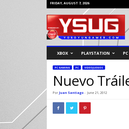
FRIDAY, AUGUST 7, 2026
Y
o
s
o
y
u
n
XBOX
PLAYSTATION
PC
G
a
m
PC GAMING
PC
VIDEOJUEGOS
Nuevo Tráil
e
r
Por
Juan Santiago
-
June 21, 2012