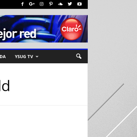
NDA
YSUG TV
ld