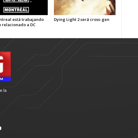
treal está trabajando
Dying Light 2 será cross-gen
o relacionado a DC
e la