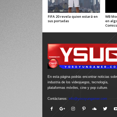
FIFA 20 revela quien estará en
WB Mon
sus portadas
en alg
Comics
En esta página podrás encontrar noticias sobr
industria de los videojuegos, tecnología,
plataformas móviles, cine y pop culture.
Contáctanos:
info@yosoyungamer.com