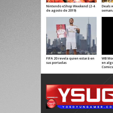
Nintendo eShop Weekend (2-4
Deals 
de agosto de 2019)
semana 
FIFA 20 revela quien estará en
WB Mon
sus portadas
en alg
Comics