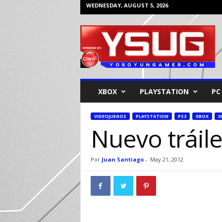
WEDNESDAY, AUGUST 5, 2026
Y
o
s
o
y
u
n
XBOX
PLAYSTATION
PC
G
a
m
VIDEOJUEGOS
PLAYSTATION
PS3
XBOX
X
Nuevo tráil
e
r
Por
Juan Santiago
-
May 21, 2012