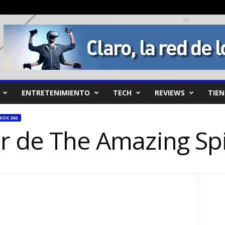
Ad
ENTRETENIMIENTO
TECH
REVIEWS
TIE
BOX 360
er de The Amazing S