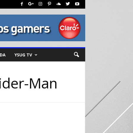
NDA
YSUG TV
pider-Man