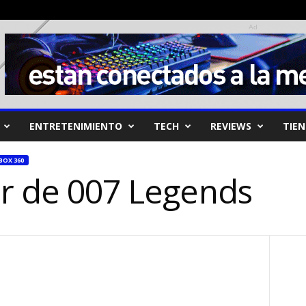
Ad
ENTRETENIMIENTO
TECH
REVIEWS
TIE
BOX 360
er de 007 Legends