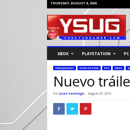
THURSDAY, AUGUST 6, 2026
Y
o
s
o
y
u
n
XBOX
PLAYSTATION
PC
G
a
m
VIDEOJUEGOS
PLAYSTATION
PS3
XBOX
X
Nuevo tráil
e
r
Por
Juan Santiago
-
August 22, 2012