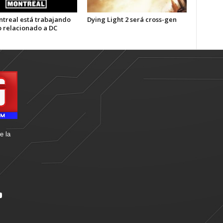
treal está trabajando
Dying Light 2 será cross-gen
o relacionado a DC
e la