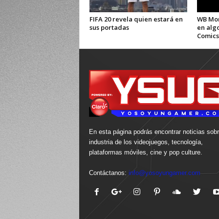
FIFA 20 revela quien estará en
WB Mon
sus portadas
en alg
Comics
En esta página podrás encontrar noticias sobr
industria de los videojuegos, tecnología,
plataformas móviles, cine y pop culture.
Contáctanos:
info@yosoyungamer.com