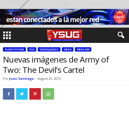
Ad
PLAYSTATION
PS3
VIDEOJUEGOS
XBOX
XBOX 360
Nuevas imágenes de Army of
Two: The Devil’s Cartel
Por
Juan Santiago
-
August 23, 2012