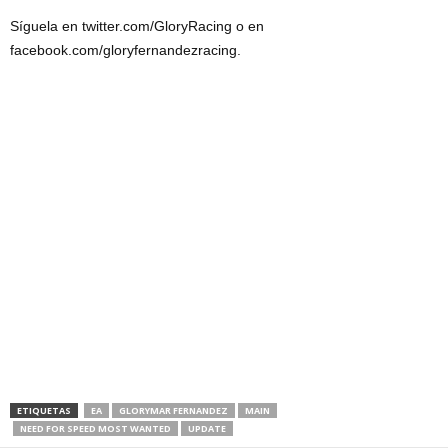
Síguela en twitter.com/GloryRacing o en
facebook.com/gloryfernandezracing.
ETIQUETAS
EA
GLORYMAR FERNANDEZ
MAIN
NEED FOR SPEED MOST WANTED
UPDATE