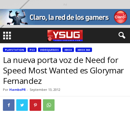
Ad
PLAYSTATION
PS3
VIDEOJUEGOS
XBOX
XBOX 360
La nueva porta voz de Need for
Speed Most Wanted es Glorymar
Fernandez
Por
HamboPR
-
September 13, 2012