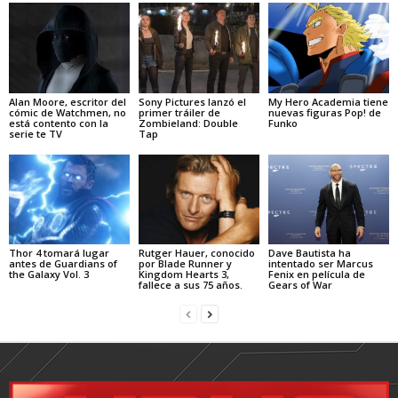
Alan Moore, escritor del
Sony Pictures lanzó el
My Hero Academia tiene
cómic de Watchmen, no
primer tráiler de
nuevas figuras Pop! de
está contento con la
Zombieland: Double
Funko
serie te TV
Tap
Thor 4 tomará lugar
Rutger Hauer, conocido
Dave Bautista ha
antes de Guardians of
por Blade Runner y
intentado ser Marcus
the Galaxy Vol. 3
Kingdom Hearts 3,
Fenix en película de
fallece a sus 75 años.
Gears of War