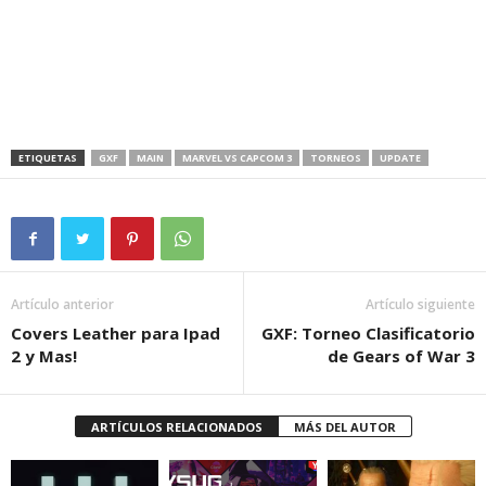
ETIQUETAS
GXF
MAIN
MARVEL VS CAPCOM 3
TORNEOS
UPDATE
Artículo anterior
Artículo siguiente
Covers Leather para Ipad
GXF: Torneo Clasificatorio
2 y Mas!
de Gears of War 3
ARTÍCULOS RELACIONADOS
MÁS DEL AUTOR