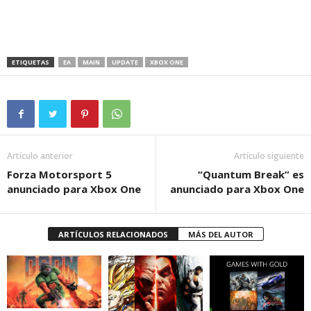
ETIQUETAS
EA
MAIN
UPDATE
XBOX ONE
Artículo anterior
Artículo siguiente
Forza Motorsport 5
“Quantum Break” es
anunciado para Xbox One
anunciado para Xbox One
ARTÍCULOS RELACIONADOS
MÁS DEL AUTOR