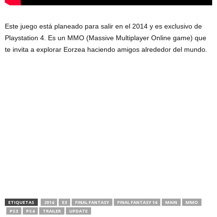
Este juego está planeado para salir en el 2014 y es exclusivo de
Playstation 4. Es un MMO (Massive Multiplayer Online game) que
te invita a explorar Eorzea haciendo amigos alrededor del mundo.
ETIQUETAS
2014
E3
FINAL FANTASY
FINAL FANTASY 14
MAIN
MMO
PS3
PS4
TRAILER
UPDATE